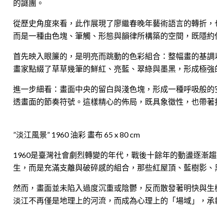
的謎團。
從歷史角度來看，此作展現了廖繼春晚年藝術語言的轉折，
而是一種由色塊、筆觸、形態與韻律所構築的空間，既隱約
首先映入眼簾的，是明亮而跳動的色彩組合：整幅畫的基調
畫家點綴了草草幾筆的鮮紅、亮藍、翠綠與墨黑，形成極強
進一步細看：畫面中央的留白與淺色塊，形成一種呼吸般的
透畫面的節奏符號。這樣精心的佈局，既具象徵性，也帶著
”淡江風景” 1960 油彩 畫布 65 x 80 cm
1960是臺灣社會劇烈轉變的年代，戰後十餘年的動盪逐
生，而是充滿支離與破碎感的組合，那些紅屋頂、藍樹影、
然而，畫面並未陷入過度沉重或陰鬱，反而散發著明快與生
淡江不再僅是地理上的河流，而成為心理上的「場域」，承