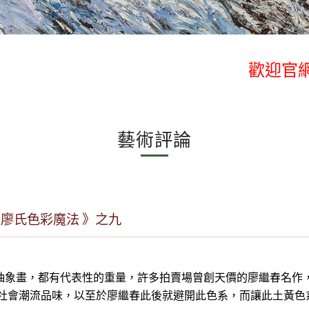
歡迎官網
歡迎官網
藝術評論
讀廖氏色彩魔法 》之九
抽象畫，都有代表性的重量，許多拍賣場曾創天價的廖繼春名作，莫
社會潮流品味，以至於廖繼春此後就避開此色系，而讓此土黃色