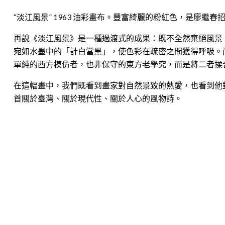
“淡江風景” 1963 油彩畫布。豐富綺麗的粉紅色，是廖繼春
再說《淡江風景》是一種過渡式的成果：既不全然棄絕風景
宛如水墨中的「計白當黑」，使色彩在疏密之間獲得呼吸。
單純的西方模仿者，也非保守的東方老學究，而是將二者揉
在這幅畫中，我們既看到畫家對自然景致的熱愛，也看到他
首關於臺灣、關於現代性、關於人心的風物詩。