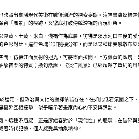
也映照出臺灣現代美術在戰後潮流的探索姿態。這幅畫雖然標題
保留「風景」的痕跡，又徹底打破傳統透視的再現框架。
以淡黃、土黃、米白、淺褐作為底層，彷彿是淡水河口午後的曖
的色彩對比。這些色塊並非隨機分布，而是以某種節奏感散布於
空間，彷彿江面反射的迴光，可將畫面拉開。上方偏黃的區塊，
抽象音樂的特質；換句話說，《淡江風景》已經超越了單純的風
漸趨於穩定，但政治與文化的壓抑依舊存在。在如此低宕氛圍之下
黑樹幹互相撞擊，似乎暗示著畫家內心的不安與躁動。
機。這種矛盾感，正是廖繼春對於「現代性」的體驗：在破碎與
載著時代記憶、個人感受與抽象精神。