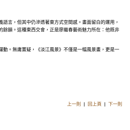
義語言，但其中仍滲透著東方式空間感。畫面留白的運用，
的餘韻。這種東西交會，正是廖繼春藝術魅力所在：他既非
躍動。無庸置疑，《淡江風景》不僅是一幅風景畫，更是一
上一則
|
回上頁
|
下一則