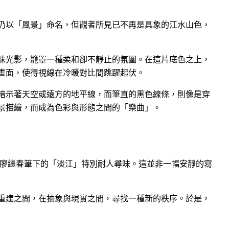
仍以「風景」命名，但觀者所見已不再是具象的江水山色，
昧光影，籠罩一種柔和卻不靜止的氛圍。在這片底色之上，
畫面，使得視線在冷暖對比間跳躍起伏。
暗示著天空或遠方的地平線，而筆直的黑色線條，則像是穿
景描繪，而成為色彩與形態之間的「樂曲」。
，廖繼春筆下的「淡江」特別耐人尋味。這並非一幅安靜的寫
重建之間，在抽象與現實之間，尋找一種新的秩序。於是，