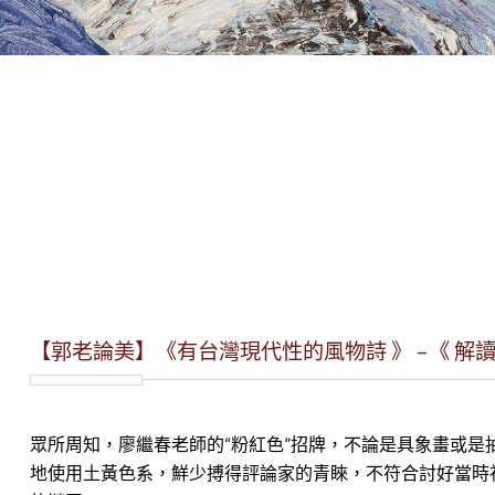
【郭老論美】《有台灣現代性的風物詩 》 –《 解
眾所周知，廖繼春老師的“粉紅色”招牌，不論是具象畫或是
地使用土黃色系，鮮少搏得評論家的青睞，不符合討好當時