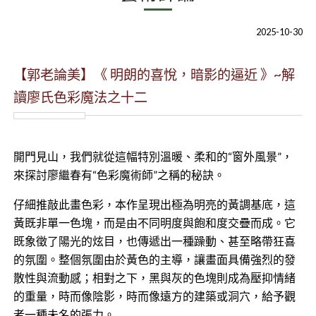
2025-10-30
【郭老論美】《 明朗的喜悅，暗影的逼近 》~解
讀廖氏色彩魔法之十二
開門見山，我們就從這幅特別溫暖、柔和的“窗外風景”，
來探討廖繼春有“色彩魔術師”之稱的秘訣。
仔細推敲此畫色彩，本作呈現出極為明亮的黃調基底，這
黃既非單一色塊，而是由不同明度與飽和度交疊而成。它
既象徵了陽光的炫目，也傳遞出一種躁動、甚至略帶狂喜
的氛圍。整個氛圍由於黃色的主導，讓畫面具備強烈的發
散性與流動感；相對之下，黑與灰的色塊則成為壓抑情緒
的重量，時而像陰影，時而像遠方的建築或洞穴，給予觀
者一種未名的張力。