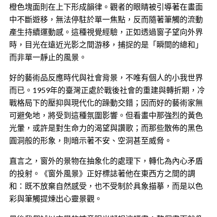
橙色塊面則在上下形成韻律。觀者的眼睛被引導著在畫面
中不斷遊移，無法停駐於單一焦點，反而隨著筆觸的流動
產生持續運動感。這種視覺經驗，正如透過窗子望向外界
時，目光在遠近光影之間游移，捕捉的是「瞬間的總和」
而非單一靜止的風景。
好的藝術品反應時代與社會背景，不唯有個人的小我世界
而已。1959年的臺灣正處於戰後社會的重建與轉折期，冷
戰格局下的壓抑與現代化的躁動交錯；因而好的藝術家無
可避免地，將受到這種氛圍影響。但看畫中那強烈的黃色
光暈，或許是對生命力的渴望與讚歌；而那些散佈的黑色
圓洞般的形象，則暗示著不安、空洞甚至威脅。
直言之，窗外的景物在抽象化的處理下，轉化為內心矛盾
的投射。《窗外風景》正好標誌著他在東西方之間的調
和：既不放棄自然感受，也不受制於具象描摹，而是以色
彩與筆觸提煉出心靈景觀。