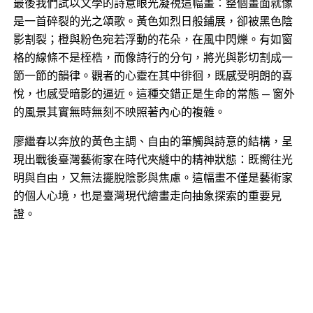
最後我們試以文學的詩意眼光凝視這幅畫：整個畫面就像
是一首碎裂的光之頌歌。黃色如烈日般鋪展，卻被黑色陰
影割裂；橙與粉色宛若浮動的花朵，在風中閃爍。有如窗
格的線條不是桎梏，而像詩行的分句，將光與影切割成一
節一節的韻律。觀者的心靈在其中徘徊，既感受明朗的喜
悅，也感受暗影的逼近。這種交錯正是生命的常態 — 窗外
的風景其實無時無刻不映照著內心的複雜。
廖繼春以奔放的黃色主調、自由的筆觸與詩意的結構，呈
現出戰後臺灣藝術家在時代夾縫中的精神狀態：既嚮往光
明與自由，又無法擺脫陰影與焦慮。這幅畫不僅是藝術家
的個人心境，也是臺灣現代繪畫走向抽象探索的重要見
證。