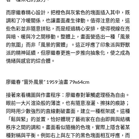
而廖繼春精心設計，把橙色與灰紫色的塊面插入其中，既
調和了冷暖關係，也讓畫面產生律動。值得注意的是，這
些色彩並非隨意拼貼，而是經過精心安排，使得視線在亮
與暗、暖與冷之間移動。整體上，畫面營造出一種「風景
的氛圍」而非「風景的實體」。這正呼應了印象派與野獸
派的精神延續，但廖繼春更進一步推向抽象化，使之成為
情緒與感官的綜合體。
廖繼春 “窗外風景” 1959 油畫 79x64cm
接著來看構圖與作畫程序：廖繼春對筆觸處理極為自由。
眼前一大片渲染般的薄塗，也有隨意潑灑、擦抹的痕跡；
同時用少數強烈的直線劃破畫面，建立一種框架感。這種
「鬆與緊」的並置，恰好體現了藝術家在自由即興與結構
秩序之間的調和。畫面看似隨機的色塊，實際上隱含著某
種對稱與平衡。例如右上與左下的黑色塊面相互呼應，而