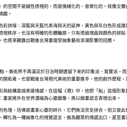
》的空間不是線性透視的，而是情緒化的、音樂化的。就像交響
精髓。
色彩拼接：深藍與天藍代表海與天的延伸，黃色與灰白色形成建
透視秩序，也沒有明確的形體輪廓，只有透過塊面與顏色的拼貼
，也逐漸顯露出戰後台灣畫壇受抽象藝術浪潮影響的回應。
轉折點。美術界不再滿足於日治時期遺留下來的印象派、寫實派，
的開拓者，也是戰後台灣現代美術的重要推手，他的創作歷程，
彩與結構直接表達情感。在這幅《港》中，他把「船」這個形象
：畫家將外在世界濃縮為心靈圖像，再以繪畫語言表現出來。
的色塊，彷彿是畫家心靈的碎片，它們無法完全拼合，但又彼此
，轉化為一種抽象化的視覺語言，做為觀眾的情感出口，甚至畫