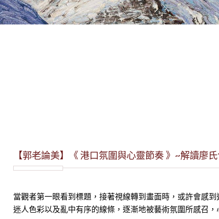
【郭老論美】《 港口氛圍與心靈節奏 》~解讀廖
當觀者第一眼看到標題，接著視線轉到畫面時，或許會感到迷
迷人色彩以及亂中有序的線條，逐漸地被藝術氛圍所感召，