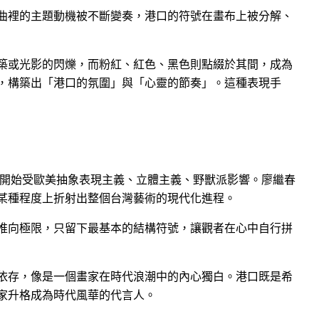
曲裡的主題動機被不斷變奏，港口的符號在畫布上被分解、
築或光影的閃爍，而粉紅、紅色、黑色則點綴於其間，成為
，構築出「港口的氛圍」與「心靈的節奏」。這種表現手
而開始受歐美抽象表現主義、立體主義、野獸派影響。廖繼春
某種程度上折射出整個台灣藝術的現代化進程。
推向極限，只留下最基本的結構符號，讓觀者在心中自行拼
依存，像是一個畫家在時代浪潮中的內心獨白。港口既是希
家升格成為時代風華的代言人。