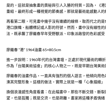
是的，這就是抽象畫的奧秘與引人入勝的特質。因為，《港
重組，最終形成一種視覺的節奏感，那就是藝術能感動人的
再看第二眼，可見畫中幾乎沒有連續的線條，取而代之的是
港口旗幟、船體標記或人影的符號。然而，畫中沒有線性的
法，既承襲了廖繼春早年受野獸派、印象派啟發的色彩感受
廖繼春 “港” 1964油畫 65×80.5cm
進一步說明：1960年代的台灣畫壇，正處於現代藝術的
作為「台陽美術協會」的核心人物之一，既是早期台灣美術
廖繼春的油畫作品，一直具有強烈的個人語言，他傾向用色
湊其完整形象。這樣的做法，實際上就是一種「心象描繪」
換個浪漫感性角度看畫：在此幅畫中，那些不斷交錯、斷裂
望，也是孤獨；既是交流，也是疏離。畫家將這種矛盾情緒