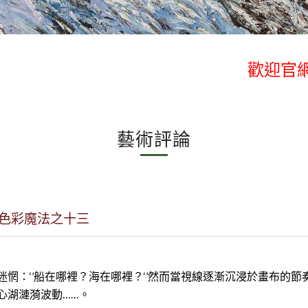
歡迎官網
歡迎官網
藝術評論
氏色彩魔法之十三
惘：‘’船在哪裡？海在哪裡？‘’然而當視線逐漸沉浸於畫布的
心湖漣漪波動……。