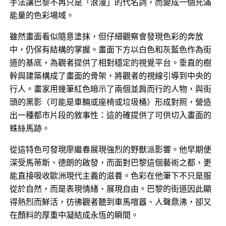
手法讓巴黎不再只是「浪漫」的代名詞，而變成一個充滿
能量的色彩場域。
雖然畫面看似隨意塗抹，但仔細觀察會發現色彩的奔放
中，仍保有結構的掌握。畫面下方以白色和灰藍色作為街
道的基底，為觀者提供了相對穩定的視覺平台。垂直的樹
幹與建築構成了畫面的骨架，將觀者的視線引導到中央的
行人。畫家用幾筆紅色暗示了兩個並肩而行的人物，與街
頭的黑影（可能是車輛或座椅或垃圾桶）形成對照，營造
出一種都市片段的敘事性：這的確提供了可供切入畫面的
蛛絲馬跡。
從這特色可發現廖繼春展現強烈的野獸派影響。他早期便
深受馬蒂斯、德朗的啟發，而面對巴黎這個藝術之都，更
能直接吸收歐洲現代主義的滋養。色彩在他筆下不只是服
從於自然，而是表現情緒、展現自由。巴黎的街道因此顯
得熱烈而鮮活，彷彿觀者聽到車馬喧囂、人聲鼎沸，卻又
在顏料的厚重中凝結成永恆的瞬間。