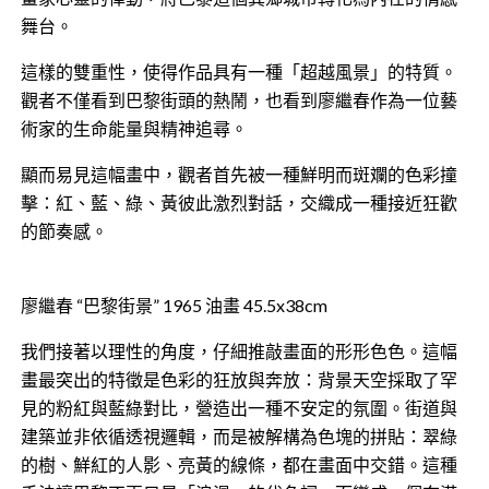
舞台。
這樣的雙重性，使得作品具有一種「超越風景」的特質。
觀者不僅看到巴黎街頭的熱鬧，也看到廖繼春作為一位藝
術家的生命能量與精神追尋。
顯而易見這幅畫中，觀者首先被一種鮮明而斑斕的色彩撞
擊：紅、藍、綠、黃彼此激烈對話，交織成一種接近狂歡
的節奏感。
廖繼春 “巴黎街景” 1965 油畫 45.5x38cm
我們接著以理性的角度，仔細推敲畫面的形形色色。這幅
畫最突出的特徵是色彩的狂放與奔放：背景天空採取了罕
見的粉紅與藍綠對比，營造出一種不安定的氛圍。街道與
建築並非依循透視邏輯，而是被解構為色塊的拼貼：翠綠
的樹、鮮紅的人影、亮黃的線條，都在畫面中交錯。這種