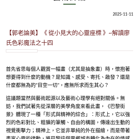
2025-11-11
【郭老論美】《 從小見大的心靈座標 》~解讀廖
氏色彩魔法之十四
首先省思每個人觀賞一幅畫（尤其是抽象畫）時，懷抱著
想要得到什麼的動機？是知識、感受、寄托、啟發？還是
什麼都無為的“目空一切”，應無所求而生其心？
這議題當然與藝術起源以及藝術心理學有絕對關係。無
妨，我們試著先從深層的美學角度來看此畫，《巴黎街
景》體現了一種「形式與精神的綜合」：形式上，它以強
烈的色彩對比、粗獷的筆觸、自由的構圖，傳達出生動的
視覺衝擊力；精神上，它並非單純的外在描繪，而是帶著
畫家心靈的律動，將巴黎這個異鄉城市轉化為內在的情感