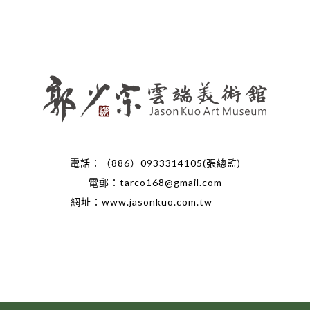
電話：（886）0933314105(張總監)
電郵：tarco168@gmail.com
網址：www.jasonkuo.com.tw