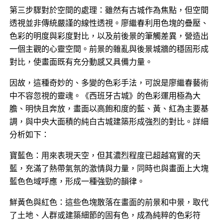
第三步驟對於空間的處理：雖然有古城作為焦點，但空間
透視並非傳統嚴謹的線性透視。廖繼春利用色塊的疊壓、
色彩的明度與彩度對比，以及前後景的筆觸差異，營造出
一個主觀的心靈空間。前景的雜亂與後景城牆的穩固形成
對比，使畫面既有充分動感又具備力量。
因故，這種奇妙的​、多變的色彩手法，可說是廖繼春藝術
中不容忽視的靈魂。《西班牙古城》的色彩運用極為大
膽、明快且奔放，畫面以高飽和度的藍、黃、紅為主要基
調，與中央大面積的純白古城建築形成強烈的對比。詳細
分析如下：
​寶藍色：用來表現天空，但其濃烈程度已超越寫實的天
藍，充滿了熱帶氣氛的激情與力量，同時也與畫面上大塊
藍色色域呼應，形成一種強勁的韻律。
​鮮黃色與紅色：這些色塊散落在畫面的前景和中景，取代
了土地、人群或建築細節的固有色，成為純粹的色彩符