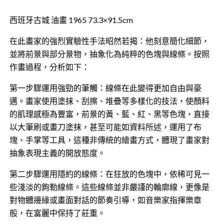
西班牙古城 油畫 1965 73.3×91.5cm
在此畫家的強烈實驗性手法昭然若揭：他刻意簡化細節，
並將前景與部分景物，抽象化為純粹的色塊與線條。按照
作畫過程，分析如下：
第一步驟運用​強勁的筆觸：線條在此變得更加自由與豪
邁。畫家使用塗抹、刮擦、堆疊等多樣化的技法，使顏料
的肌理感極為豐富，前景的黃、藍、紅、黑等色塊，直接
以大筆刷或畫刀塗抹，甚至可能如資料所述，運用了布
塊、手掌等工具，這種非傳統的繪畫方式，體現了畫家對
抽象表現主義的開放態度。
第二步驟運用隱約的​線條：在狂放的色塊中，依稀可見一
些淺淡的鉤勒線條。這些線條並非嚴謹的輪廓線，更像是
對物體邊緣或畫面對話的節奏引導，如音樂家指揮樂章
般，在富麗中保持了莊重。