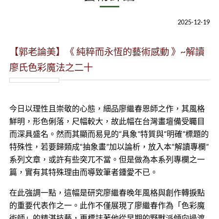
2025-12-19
【郭老論美】《 純粹而永恆的藝術感動 》~解讀
廖氏色彩魔法之二十
今日以理性且崇敬的心態，細品廖繼春恩師之作，其風格
鮮明，形色俐落，尺幅較大，故此幅在台灣畫壇備受矚目
而深具盛名。然而其顯而易見的“具象”特質與“明確”標題的
特殊性，若要歸類成“抽象畫”加以論析，放入本“解讀專欄”
系列文章，或許有些突兀不當。但是做為本系列專欄之一
篇，實有其特殊理由而導致筆者鍾愛不已。
在此強調一點，這幅是研究廖繼春晚年風格與創作轉捩點
的重要代表作之一。此作不僅展現了廖繼春作為「色彩魔
術師」的精湛技藝，更標誌著他從早期的野獸派傾向過渡