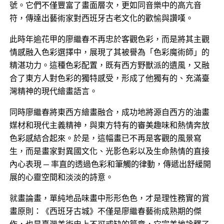
號。它們不僅豐富了畫面層次，更如同音樂中的高亢音
符，傳達出藝術家對西班牙古老文化的歡愉與讚嘆。
此時年逾花甲的​廖繼春不再忠於客觀色彩，而是將其主觀
情感融入色彩選擇中，展現了其被譽為「色彩魔術師」的
精湛功力。這種色彩配置，既有西方野獸派的遺風，又融
合了東方人對色彩的獨特感受，形成了他獨有的、充滿臺
灣精神的現代繪畫語言。
同時廖繼春將​東西方繪畫融合，成功地將源自西方的油畫
媒材和現代主義精神，與東方特有的審美趣味和熱情奔放
色彩感結合起來。於是，這幅畫已不再是客觀的風景寫
生，而是畫家對異國文化、光影色彩以及生命熱情的直接
內心表現 — 率直的透過色彩和筆觸的律動，傳遞出舒緩開
展的心靈空間和淡淡的詩意。
就畫論畫，單純地品味畫中形形色色，才是理性務實的賞
畫原則：​《西班牙古城》不僅是廖繼春藝術成熟期的傑
作，也是臺灣美術史上不可或缺的篇章，它完美地詮釋了