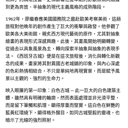
到更為奔放、半抽象的現代主義風格的成熟階段。
​1962年，廖繼春應美國國務院之邀赴歐美考察美術，這趟
旅程對他晚年的創作產生了巨大的衝擊與啟發。他參觀了
歐美各大美術館，親炙西方現代藝術的原作，尤其對抽象
繪畫的表現形式深感興趣，此後，其畫風開始明顯轉變，
從過去以具象風景為主，轉向探索半抽象與抽象的表現手
法。《西班牙古城》便是在這次旅程後，消化與轉化新觀
念的成果，畫家將其對異國古老城鎮的印象，與內心深處
的色彩熱情相結合，不只是單純地再現實景，而是賦予風
景以主觀的、強烈的生命力。
映入眼簾的第一印象​：白色古城 — 此一巨大的白色建築主
體，雖然具有明確的輪廓，然而表面處理並非光滑平整，
而是留下筆觸和肌理，顯得厚重而堅實。這白色在鮮艷的
藍黃紅環繞下，顯得格外醒目，如同古城堅毅的靈魂，也
暗示了光線的強烈照射。