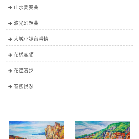
山水變奏曲
波光幻想曲
大城小調台灣情
花樣容顏
花徑漫步
春櫻悅然