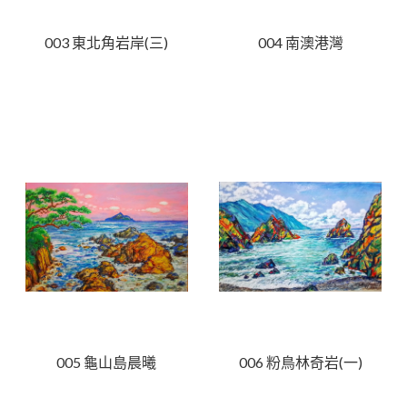
003 東北角岩岸(三)
004 南澳港灣
005 龜山島晨曦
006 粉鳥林奇岩(一)