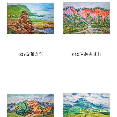
009 南雅奇岩
010 三義火燄山