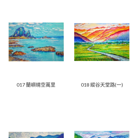
017 蘭嶼晴空萬里
018 縱谷天堂路(一)