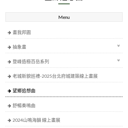
Menu
畫我邦園
抽象畫
登峰造極百岳系列
老城新貌巡禮-2025台北府城建築線上畫展
望鄉追想曲
舒暢奏鳴曲
2024山鳴海韻 線上畫展