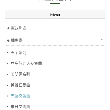
Menu
畫我邦園
抽象畫
天字系列
貝多芬九大交響曲
鵲夢鳳系列
英雄狂想曲
天涯交響曲
末日交響曲