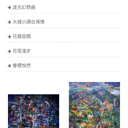
波光幻想曲
大城小調台灣情
花樣容顏
花徑漫步
春櫻悅然