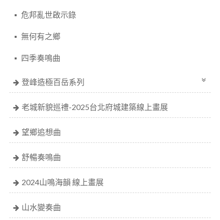
危邦亂世啟示錄
無何有之鄉
四季奏鳴曲
登峰造極百岳系列
老城新貌巡禮-2025台北府城建築線上畫展
望鄉追想曲
舒暢奏鳴曲
2024山鳴海韻 線上畫展
山水變奏曲