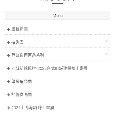
Menu
畫我邦園
抽象畫
登峰造極百岳系列
老城新貌巡禮-2025台北府城建築線上畫展
望鄉追想曲
舒暢奏鳴曲
2024山鳴海韻 線上畫展