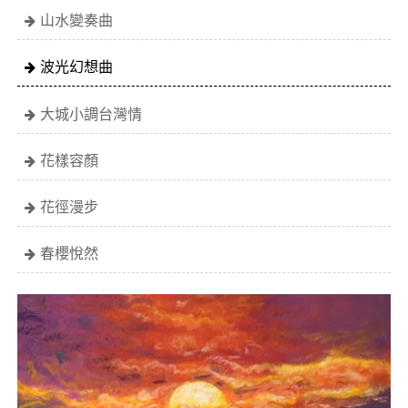
山水變奏曲
波光幻想曲
大城小調台灣情
花樣容顏
花徑漫步
春櫻悅然