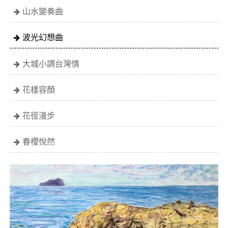
山水變奏曲
波光幻想曲
大城小調台灣情
花樣容顏
花徑漫步
春櫻悅然