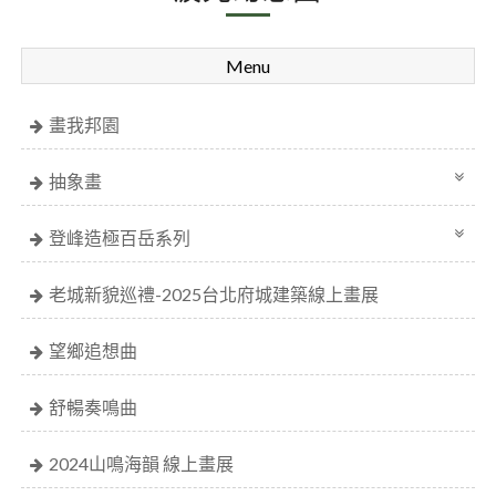
Menu
畫我邦園
抽象畫
登峰造極百岳系列
老城新貌巡禮-2025台北府城建築線上畫展
望鄉追想曲
舒暢奏鳴曲
2024山鳴海韻 線上畫展