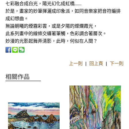
七彩融合成白光，陽光幻化成虹橋……
於是，畫家的妙筆揮灑成印象派，如同音樂家把音符編排
成幻想曲。
無論朝曦的煙霧彩雲，或是夕陽的燦爛霞光，
此系列畫中的線條交纏著筆觸，色彩調合著層次。
妙漫的光影起舞弄清影，此時，何似在人間？
上一則
|
回上頁
|
下一則
相關作品