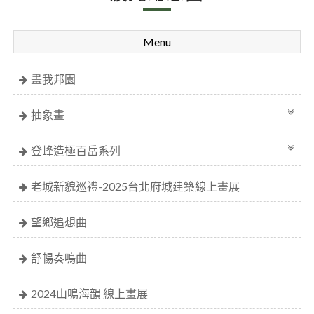
Menu
畫我邦園
抽象畫
登峰造極百岳系列
老城新貌巡禮-2025台北府城建築線上畫展
望鄉追想曲
舒暢奏鳴曲
2024山鳴海韻 線上畫展