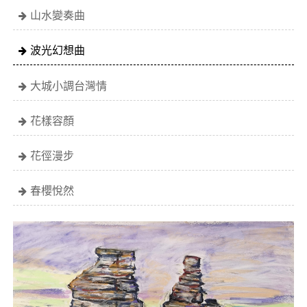
山水變奏曲
波光幻想曲
大城小調台灣情
花樣容顏
花徑漫步
春櫻悅然