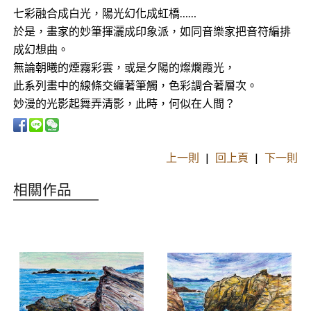
七彩融合成白光，陽光幻化成虹橋……
於是，畫家的妙筆揮灑成印象派，如同音樂家把音符編排
成幻想曲。
無論朝曦的煙霧彩雲，或是夕陽的燦爛霞光，
此系列畫中的線條交纏著筆觸，色彩調合著層次。
妙漫的光影起舞弄清影，此時，何似在人間？
上一則
|
回上頁
|
下一則
相關作品