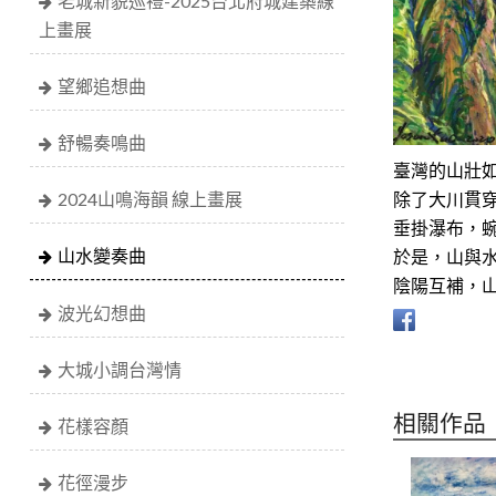
老城新貌巡禮-2025台北府城建築線
上畫展
望鄉追想曲
舒暢奏鳴曲
臺灣的山壯
除了大川貫
2024山鳴海韻 線上畫展
垂掛瀑布，
山水變奏曲
於是，山與
陰陽互補，
波光幻想曲
大城小調台灣情
相關作品
花樣容顏
花徑漫步