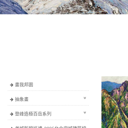
畫我邦園
抽象畫
登峰造極百岳系列