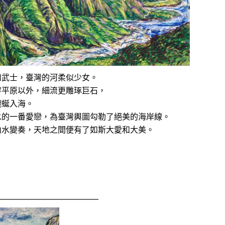
如武士，臺灣的河柔似少女。
穿平原以外，細流更雕琢巨石，
蜿蜒入海。
水的一番愛戀，為臺灣輿圖勾勒了絕美的海岸線。
山水變奏，天地之間便有了如斯大愛和大美。