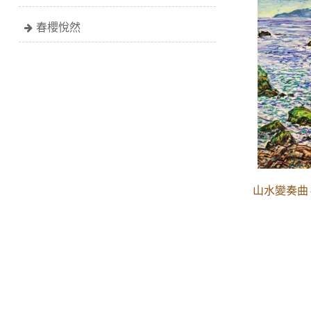
春櫻悅然
山水變奏曲 