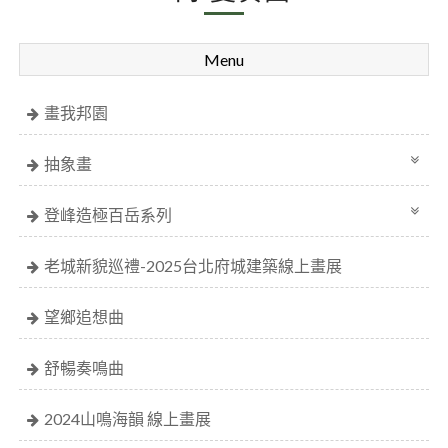
Menu
畫我邦園
抽象畫
登峰造極百岳系列
老城新貌巡禮-2025台北府城建築線上畫展
望鄉追想曲
舒暢奏鳴曲
2024山鳴海韻 線上畫展