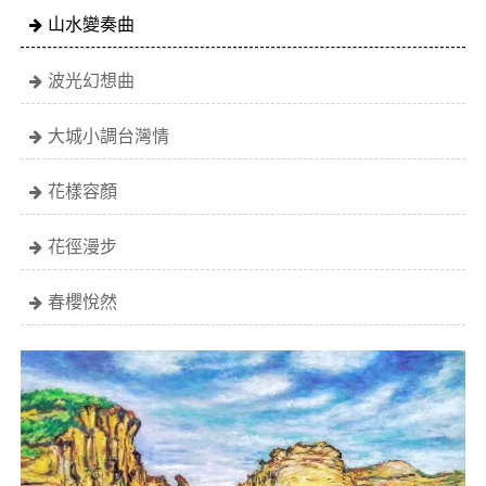
山水變奏曲
波光幻想曲
大城小調台灣情
花樣容顏
花徑漫步
春櫻悅然