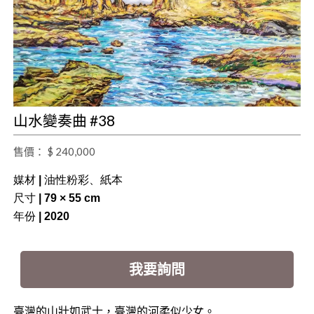
山水變奏曲 #38
售價： $ 240,000
媒材 | 油性粉彩、紙本
尺寸 | 79 × 55 cm
年份 | 2020
我要詢問
臺灣的山壯如武士，臺灣的河柔似少女。