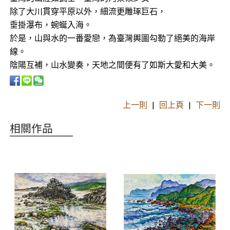
除了大川貫穿平原以外，細流更雕琢巨石，
垂掛瀑布，蜿蜒入海。
於是，山與水的一番愛戀，為臺灣輿圖勾勒了絕美的海岸
線。
陰陽互補，山水變奏，天地之間便有了如斯大愛和大美。
上一則
|
回上頁
|
下一則
相關作品