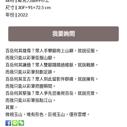
尺寸
|
30F=91×72.5 cm
年份
|
2022
我要詢問
百岳何其雄偉？眾人手攀腳爬上山巔，就說征服。
而我只能以彩筆臣服山腳。
百岳何其謙遜？眾人雙腳踐踏過稜脈，就說戰勝。
而我只能以彩筆刻劃足跡。
百岳何其亙古？眾人到此留影伴群峰，就說擁有。
而我只能以彩筆把握瞬間。
百岳何其堅強？眾人爭先恐後爬百岳，就說完登。
而我只能以彩筆指點江山。
其實，
微視玉山，唯有形色，巨視玉山，僅存雲煙。