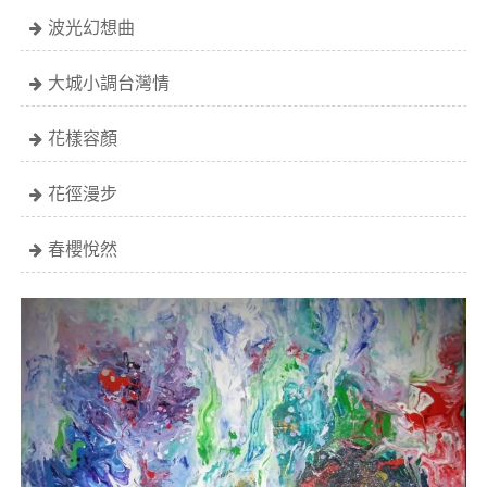
波光幻想曲
大城小調台灣情
花樣容顏
花徑漫步
春櫻悅然