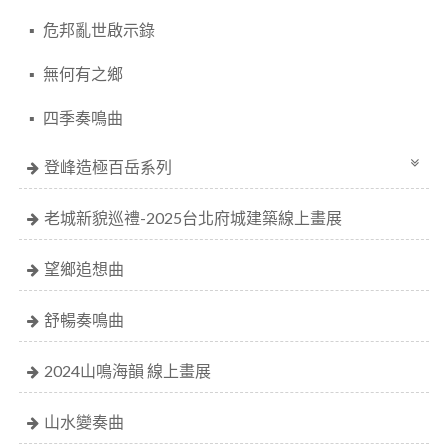
危邦亂世啟示錄
無何有之鄉
四季奏鳴曲
登峰造極百岳系列
老城新貌巡禮-2025台北府城建築線上畫展
望鄉追想曲
舒暢奏鳴曲
2024山鳴海韻 線上畫展
山水變奏曲