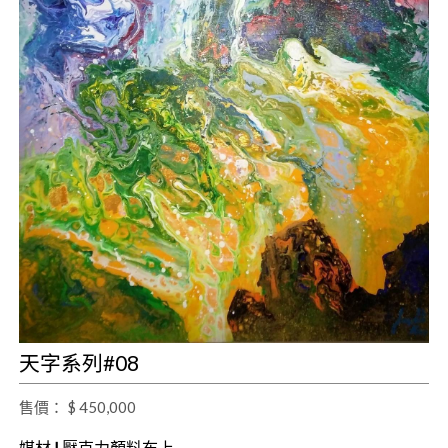
天字系列#08
售價： $ 450,000
媒材
|
壓克力顏料布上