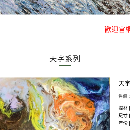
歡迎官網
歡迎官網
天字系列
天字
售價： 
媒材
尺寸
年份