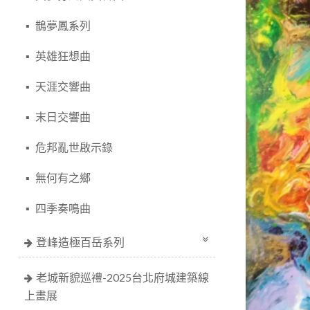
鵲夢鳳系列
英雄狂想曲
天涯交響曲
末日交響曲
危邦亂世啟示錄
無何有之鄉
四季奏鳴曲
登峰造極百岳系列
老城新貌巡禮-2025台北府城建築線
上畫展