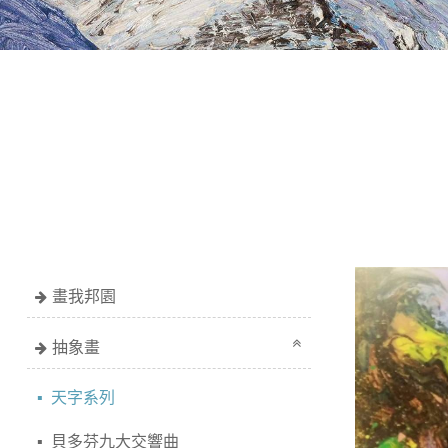
畫我邦園
抽象畫
天字系列
貝多芬九大交響曲