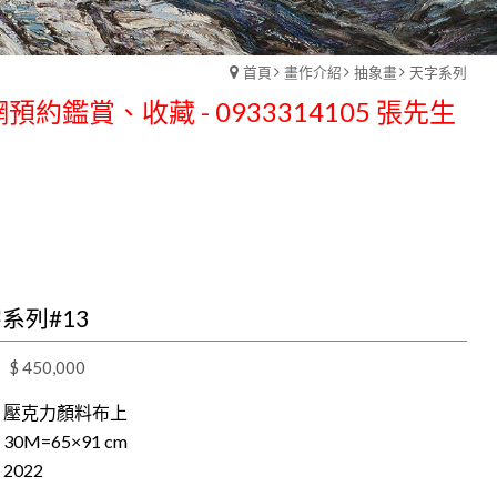
預約鑑賞、收藏 - 0933314105 張先生
首頁
畫作介紹
抽象畫
天字系列
預約鑑賞、收藏 - 0933314105 張先生
系列#13
$ 450,000
|
壓克力顏料布上
|
30M=65×91 cm
|
2022