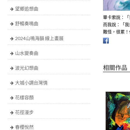
望鄉追想曲
畢卡索說：「
舒暢奏鳴曲
而我說：「我
難怪，很累！
2024山鳴海韻 線上畫展
山水變奏曲
相關作品
波光幻想曲
大城小調台灣情
花樣容顏
花徑漫步
春櫻悅然