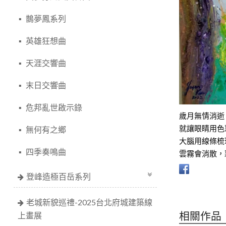
鵲夢鳳系列
英雄狂想曲
天涯交響曲
末日交響曲
危邦亂世啟示錄
歲月無情消逝
就讓眼睛用色
無何有之鄉
大腦用線條梳
四季奏鳴曲
雲霧會消散，
登峰造極百岳系列
老城新貌巡禮-2025台北府城建築線
相關作品
上畫展