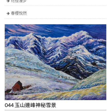
花徑漫步
春櫻悅然
044 玉山連峰神秘雪景