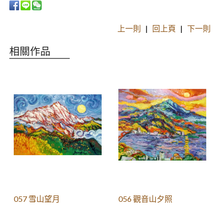
上一則
|
回上頁
|
下一則
相關作品
057 雪山望月
056 觀音山夕照