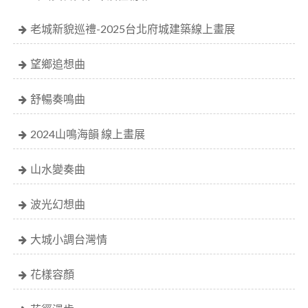
老城新貌巡禮-2025台北府城建築線上畫展
望鄉追想曲
舒暢奏鳴曲
2024山鳴海韻 線上畫展
山水變奏曲
波光幻想曲
大城小調台灣情
花樣容顏