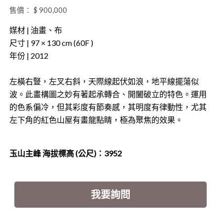
售價： $ 900,000
媒材 | 油畫、布
尺寸 | 97 × 130 cm (60F )
年份 | 2012
左橫右豎，左叉右斜，天際線起伏如浪，地平線擺蕩似
波。此畫構圖之妙有著起承轉合、開闔破立的特色。運用
的色系偏冷，但其彩度有節奏感，其明度有律動性，尤其
左下角的紅色山屋有畫龍點睛，極為聚焦的效果。
玉山主峰
海拔標高
(
公尺
)
：
3952
我要詢問