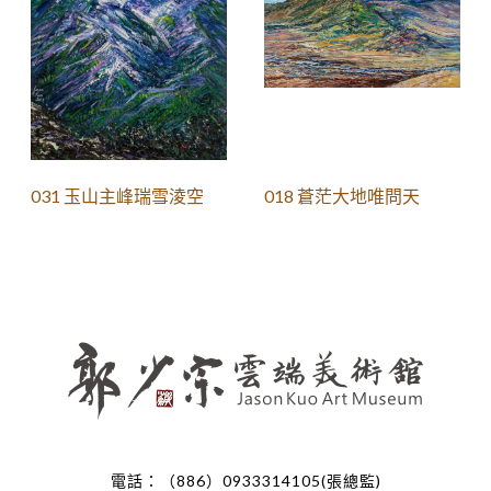
031 玉山主峰瑞雪淩空
018 蒼茫大地唯問天
電話：（886）0933314105(張總監)