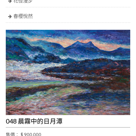
花徑漫步
春櫻悅然
048 晨霧中的日月潭
售價： $ 900,000