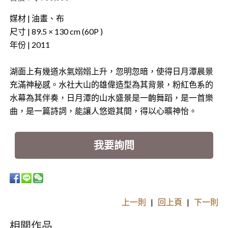
媒材 | 油畫、布
尺寸 | 89.5 × 130 cm (60P )
年份 | 2011
湖面上有幾道水氣嫋嫋上升，忽明忽暗，使得日月潭晨景
充滿神秘感。水社大山的雄偉造型為其背景，粉紅色系的
水幕為其伴奏，日月潭的山水盛景是一齣舞蹈，是一首樂
曲，是一篇詩詞，能讓人悠遊其間，得以心曠神怡。
我要詢問
上一則
|
回上頁
|
下一則
相關作品