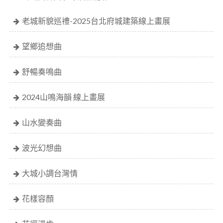
老城新貌巡禮-2025台北府城建築線上畫展
望鄉追想曲
舒暢奏鳴曲
2024山鳴海韻 線上畫展
山水變奏曲
波光幻想曲
大城小調台灣情
花樣容顏