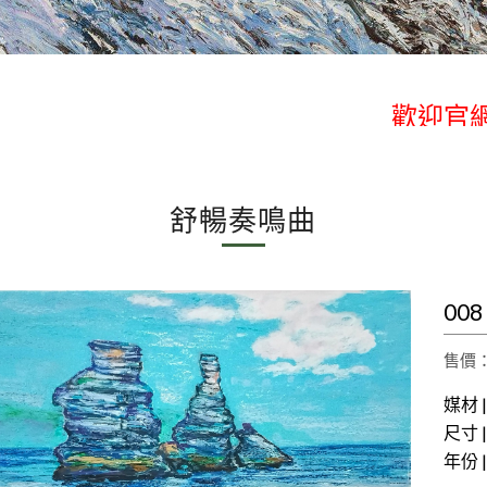
歡迎官網
歡迎官網
舒暢奏鳴曲
00
售價： 
媒材 
尺寸 |
年份 |