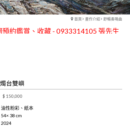
預約鑑賞、收藏 - 0933314105 張先生
首頁
畫作介紹
舒暢奏鳴曲
預約鑑賞、收藏 - 0933314105 張先生
8 燭台雙嶼
$ 150,000
| 油性粉彩、紙本
 54× 38 cm
 2024