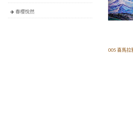
春櫻悅然
005 喜馬拉