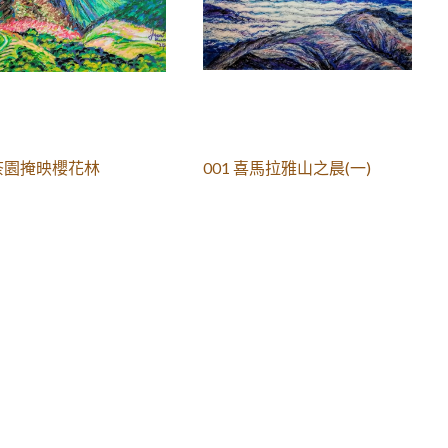
 茶園掩映櫻花林
001 喜馬拉雅山之晨(一)