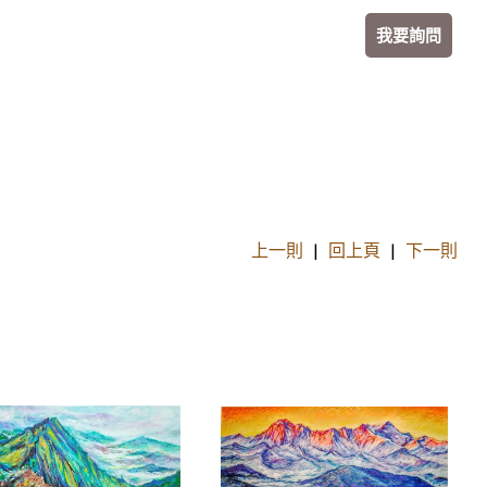
我要詢問
上一則
|
回上頁
|
下一則