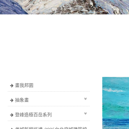
畫我邦園
抽象畫
登峰造極百岳系列