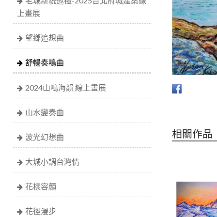
老城新貌巡禮-2025台北府城建築線
上畫展
望鄉追想曲
舒暢奏鳴曲
2024山鳴海韻 線上畫展
山水變奏曲
相關作品
波光幻想曲
大城小調台灣情
花樣容顏
花徑漫步