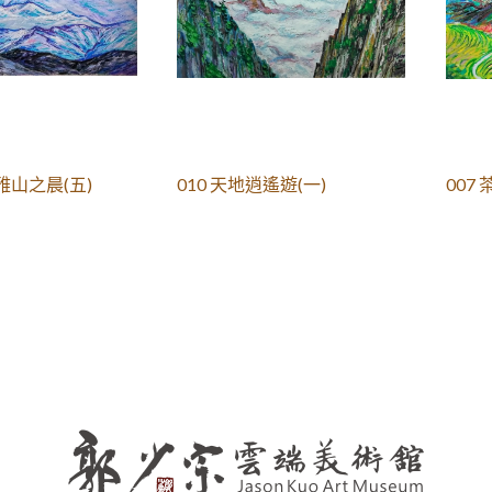
雅山之晨(五)
010 天地逍遙遊(一)
007