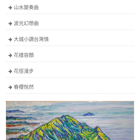
山水變奏曲
波光幻想曲
大城小調台灣情
花樣容顏
花徑漫步
春櫻悅然