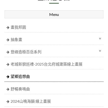
Menu
畫我邦園
抽象畫
登峰造極百岳系列
老城新貌巡禮-2025台北府城建築線上畫展
望鄉追想曲
舒暢奏鳴曲
2024山鳴海韻 線上畫展