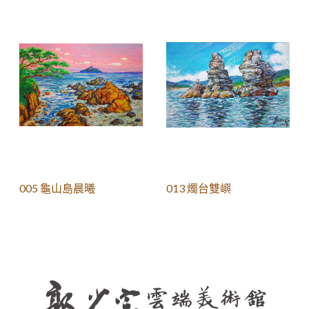
005 龜山島晨曦
013 燭台雙嶼