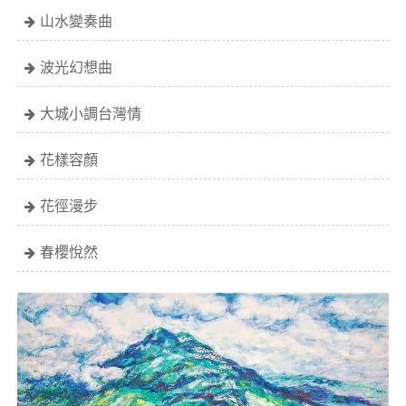
山水變奏曲
波光幻想曲
大城小調台灣情
花樣容顏
花徑漫步
春櫻悅然