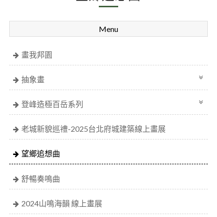
Menu
畫我邦園
抽象畫
登峰造極百岳系列
老城新貌巡禮-2025台北府城建築線上畫展
望鄉追想曲
舒暢奏鳴曲
2024山鳴海韻 線上畫展