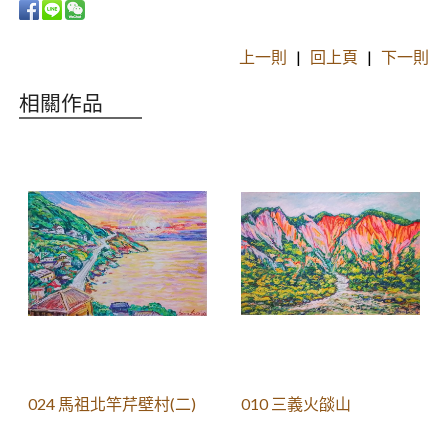
上一則
|
回上頁
|
下一則
相關作品
024 馬祖北竿芹壁村(二)
010 三義火燄山