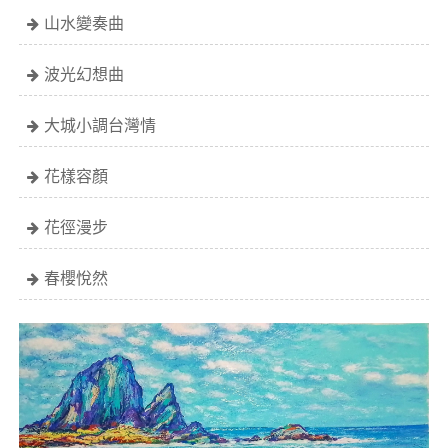
山水變奏曲
波光幻想曲
大城小調台灣情
花樣容顏
花徑漫步
春櫻悅然