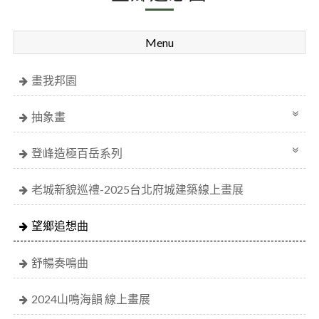
Menu
畫我邦園
抽象畫
登峰造極百岳系列
老城新貌巡禮-2025台北府城建築線上畫展
望鄉追想曲
舒暢奏鳴曲
2024山鳴海韻 線上畫展