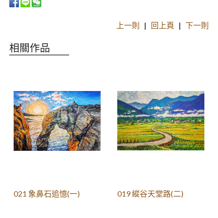
上一則
|
回上頁
|
下一則
相關作品
021 象鼻石追憶(一)
019 縱谷天堂路(二)