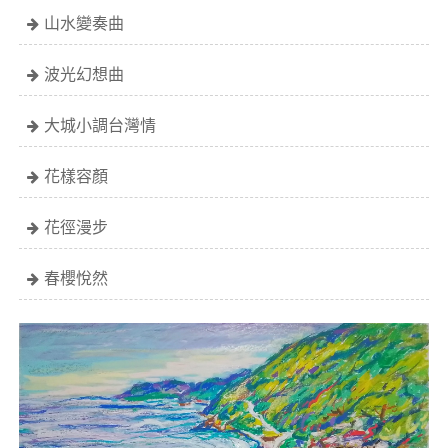
山水變奏曲
波光幻想曲
大城小調台灣情
花樣容顏
花徑漫步
春櫻悅然