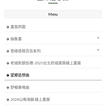
Menu
畫我邦園
抽象畫
登峰造極百岳系列
老城新貌巡禮-2025台北府城建築線上畫展
望鄉追想曲
舒暢奏鳴曲
2024山鳴海韻 線上畫展