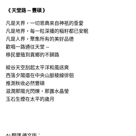
《 天堂路 — 豐碩 》
凡是天界，一切恩典來自神祇的垂愛
凡是地界，每一粒深播的稲籽都已安眠
凡是人界，聚集所有的美好品德
歡唱一路通往天堂 —
移民墾殖到異鄉的不歸路
縱谷天空刮起太平洋和風送爽
西落夕陽還在中央山脈稜線徘徊
推測秋收必然豐碩
滋潤那陽光閃爍，那露水晶瑩
玉石生煙在太平的歲月
AI 翻譯 德文版：