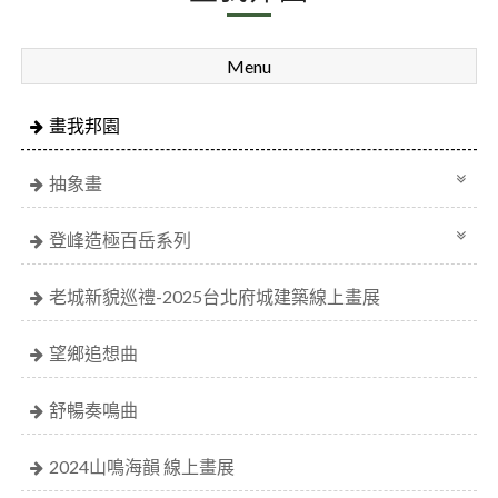
Menu
畫我邦園
抽象畫
登峰造極百岳系列
老城新貌巡禮-2025台北府城建築線上畫展
望鄉追想曲
舒暢奏鳴曲
2024山鳴海韻 線上畫展