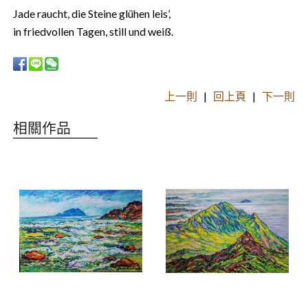
Jade raucht, die Steine glühen leis’,
in friedvollen Tagen, still und weiß.
上一則
|
回上頁
|
下一則
相關作品