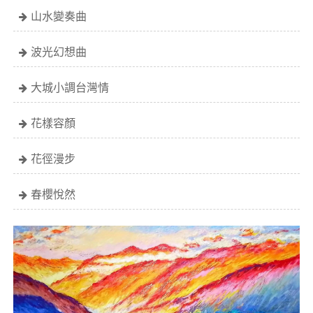
山水變奏曲
波光幻想曲
大城小調台灣情
花樣容顏
花徑漫步
春櫻悅然