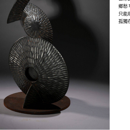
鄉愁
只能
孤獨