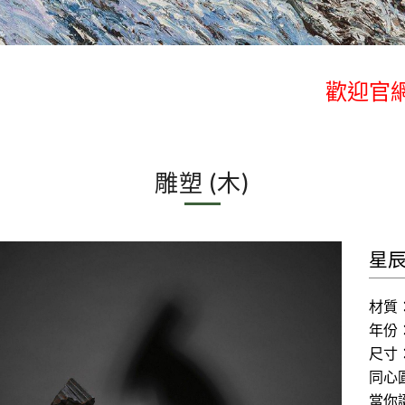
歡迎官網
歡迎官網
雕塑 (木)
星
材質
年份：
尺寸：
同心
當你