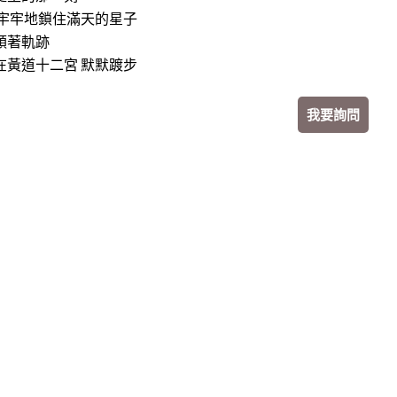
 牢牢地鎖住滿天的星子
順著軌跡
在黃道十二宮 默默踱步
我要詢問