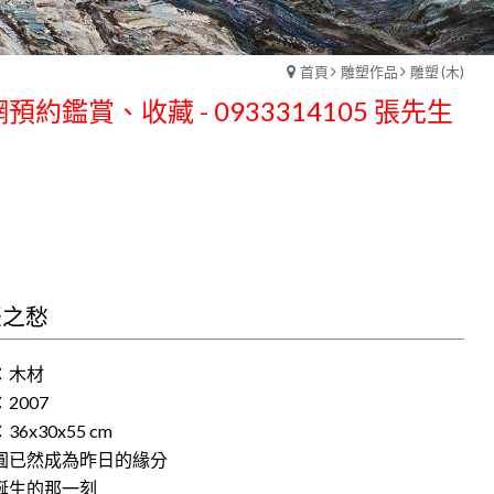
預約鑑賞、收藏 - 0933314105 張先生
首頁
雕塑作品
雕塑 (木)
預約鑑賞、收藏 - 0933314105 張先生
辰之愁
：木材
2007
36x30x55 cm
圓已然成為昨日的緣分
誕生的那一刻