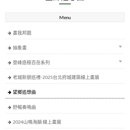
Menu
畫我邦園
抽象畫
登峰造極百岳系列
老城新貌巡禮-2025台北府城建築線上畫展
望鄉追想曲
舒暢奏鳴曲
2024山鳴海韻 線上畫展