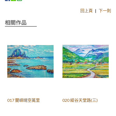
回上頁
|
下一則
相關作品
017 蘭嶼晴空萬里
020 縱谷天堂路(三)