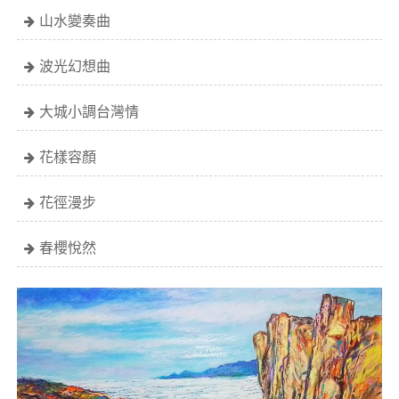
山水變奏曲
波光幻想曲
大城小調台灣情
花樣容顏
花徑漫步
春櫻悅然