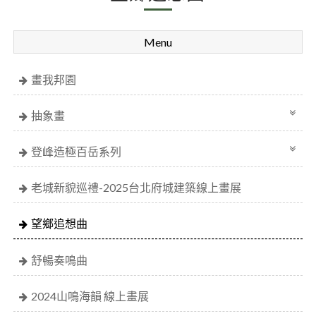
Menu
畫我邦園
抽象畫
登峰造極百岳系列
老城新貌巡禮-2025台北府城建築線上畫展
望鄉追想曲
舒暢奏鳴曲
2024山鳴海韻 線上畫展