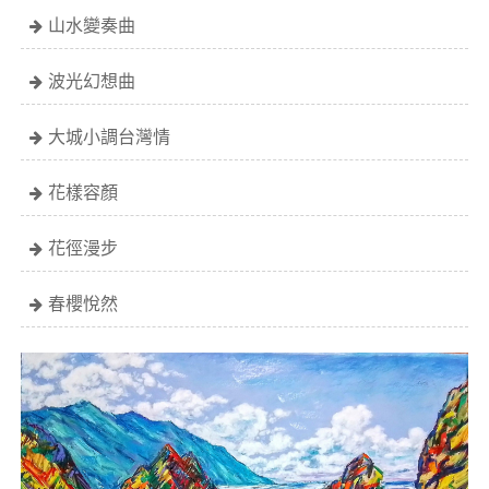
山水變奏曲
波光幻想曲
大城小調台灣情
花樣容顏
花徑漫步
春櫻悅然