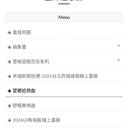
Menu
畫我邦園
抽象畫
登峰造極百岳系列
老城新貌巡禮-2025台北府城建築線上畫展
望鄉追想曲
舒暢奏鳴曲
2024山鳴海韻 線上畫展