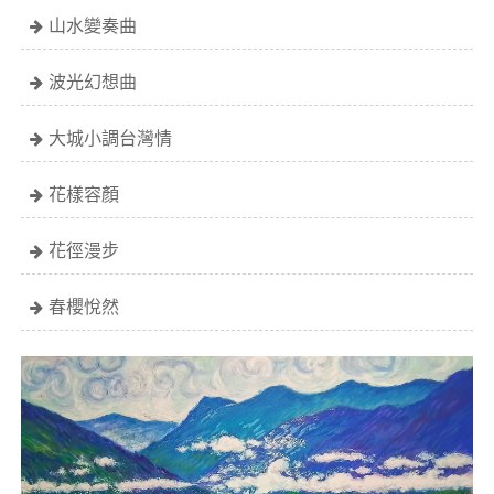
山水變奏曲
波光幻想曲
大城小調台灣情
花樣容顏
花徑漫步
春櫻悅然