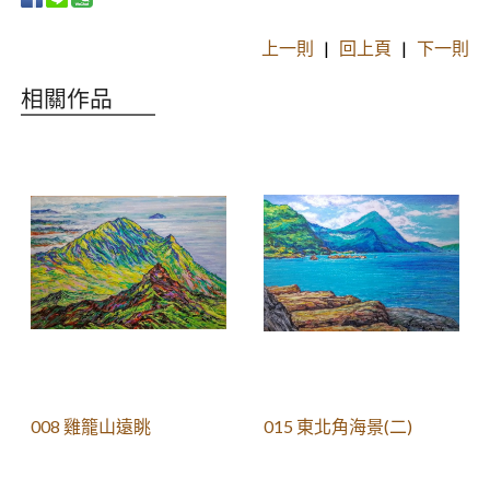
上一則
|
回上頁
|
下一則
相關作品
008 雞籠山遠眺
015 東北角海景(二)