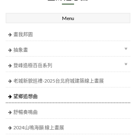
Menu
畫我邦園
抽象畫
登峰造極百岳系列
老城新貌巡禮-2025台北府城建築線上畫展
望鄉追想曲
舒暢奏鳴曲
2024山鳴海韻 線上畫展