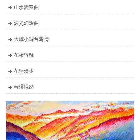
山水變奏曲
波光幻想曲
大城小調台灣情
花樣容顏
花徑漫步
春櫻悅然