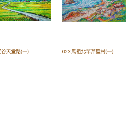
 縱谷天堂路(一)
023 馬祖北竿芹壁村(一)