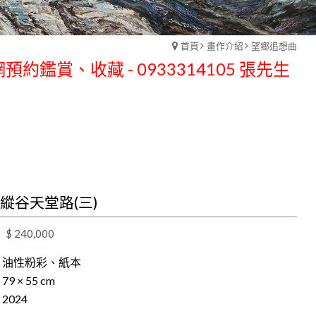
預約鑑賞、收藏 - 0933314105 張先生
首頁
畫作介紹
望鄉追想曲
預約鑑賞、收藏 - 0933314105 張先生
0 縱谷天堂路(三)
$ 240,000
| 油性粉彩、紙本
79 × 55 cm
 2024