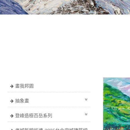
畫我邦園
抽象畫
登峰造極百岳系列