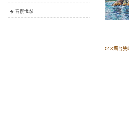
春櫻悅然
013 燭台雙