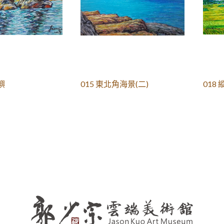
嶼
015 東北角海景(二)
018