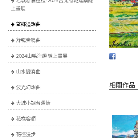
老城新貌巡禮-2025台北府城建築線
上畫展
望鄉追想曲
舒暢奏鳴曲
2024山鳴海韻 線上畫展
山水變奏曲
相關作品
波光幻想曲
大城小調台灣情
花樣容顏
花徑漫步