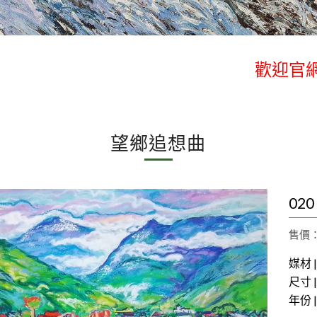
歡迎官網
歡迎官網
望鄉追想曲
02
售價： 
媒材 
尺寸 | 
年份 |