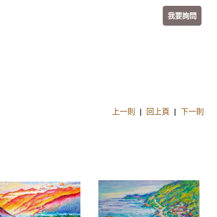
我要詢問
上一則
|
回上頁
|
下一則